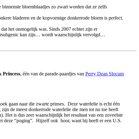
binnenste bloemblaadjes zo zwart worden dat ze zelfs
nkere bladeren en de kopvormige donkerrode bloem is perfect.
dat het onmogelijk was. Sinds 2007 echter zijn er
ntersubgenic kan zijn… wordt waarschijnlijk vervolgd…
k Princess
, één van de parade-paardjes van
Perry Dean Slocum
zoek gaan naar die zwarte prinses. Deze waterlelie is echt één
k
zijn de meest donkerrode waterlelie die men tot nu toe heeft
). Het is dus zeer waarschijnlijk het resultaat van een zoveelste
t deze “poging”. Hijzelf ook hoor, want hij heeft er een U.S.