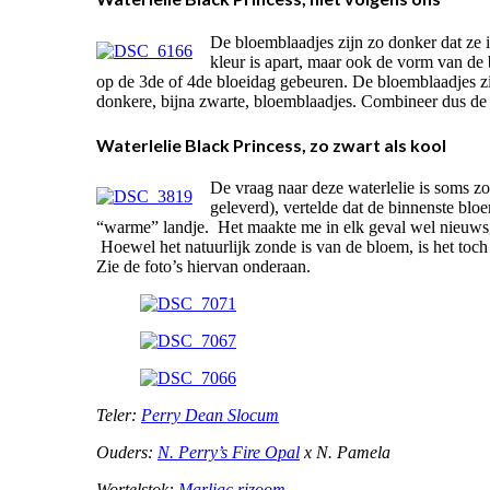
De bloemblaadjes zijn zo donker dat ze in
kleur is apart, maar ook de vorm van de 
op de 3de of 4de bloeidag gebeuren. De bloemblaadjes zi
donkere, bijna zwarte, bloemblaadjes. Combineer dus de
Waterlelie Black Princess, zo zwart als kool
De vraag naar deze waterlelie is soms zo 
geleverd), vertelde dat de binnenste blo
“warme” landje. Het maakte me in elk geval wel nieuwsg
Hoewel het natuurlijk zonde is van de bloem, is het toc
Zie de foto’s hiervan onderaan.
Teler:
Perry Dean Slocum
Ouders:
N. Perry’s Fire Opal
x N. Pamela
Wortelstok:
Marliac rizoom