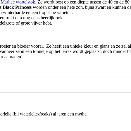
r
Marliac wortelstok.
Ze wordt best op een diepte tussen de 40 en de 80 
 Black Princess
worden onder een hete zon, bijna zwart en kunnen d
n winterharde en een tropische variëteit.
n ruikt dan nog eens heerlijk ook.
elgrote of grote vijver hebt.
eier en bloeier vooral. Ze heeft een unieke kleur en glans en ze zal al
 wanneer ze in een tonnetje op het terras wordt geplaatst, doch minder 
ar aanraden!
lelie (bij waterlelie-freaks) al jaren een mythe.