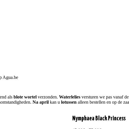
op Agua.be
tend als
blote wortel
verzonden.
Waterlelies
versturen we pas vanaf d
rsomstandigheden.
Na april
kan u
lotussen
alleen bestellen en op de za
Nymphaea Black Princess