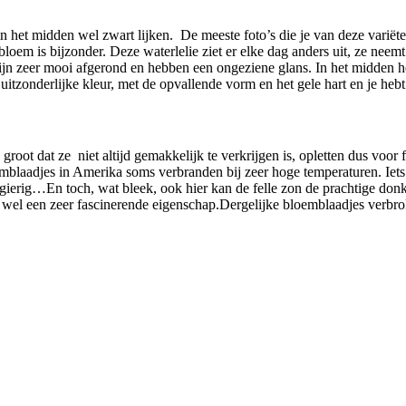
 het midden wel zwart lijken. De meeste foto’s die je van deze variëteit
bloem is bijzonder. Deze waterlelie ziet er elke dag anders uit, ze neem
jn zeer mooi afgerond en hebben een ongeziene glans. In het midden heb
 uitzonderlijke kleur, met de opvallende vorm en het gele hart en je
groot dat ze niet altijd gemakkelijk te verkrijgen is, opletten dus voor
emblaadjes in Amerika soms verbranden bij zeer hoge temperaturen. Iets 
ierig…En toch, wat bleek, ook hier kan de felle zon de prachtige don
h wel een zeer fascinerende eigenschap.Dergelijke bloemblaadjes verbro