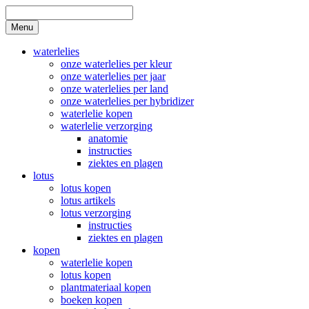
Skip
to
Search
Menu
content
waterlelies
onze waterlelies per kleur
onze waterlelies per jaar
onze waterlelies per land
onze waterlelies per hybridizer
waterlelie kopen
waterlelie verzorging
anatomie
instructies
ziektes en plagen
lotus
lotus kopen
lotus artikels
lotus verzorging
instructies
ziektes en plagen
kopen
waterlelie kopen
lotus kopen
plantmateriaal kopen
boeken kopen