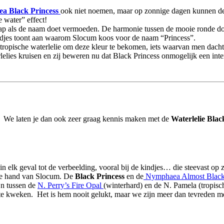
a Black Princess
ook niet noemen, maar op zonnige dagen kunnen de 
 water” effect!
ap als de naam doet vermoeden. De harmonie tussen de mooie ronde do
adjes toont aan waarom Slocum koos voor de naam “Princess”.
tropische waterlelie om deze kleur te bekomen, iets waarvan men dacht 
rlelies kruisen en zij beweren nu dat Black Princess onmogelijk een i
te! We laten je dan ook zeer graag kennis maken met de
Waterlelie Blac
n elk geval tot de verbeelding, vooral bij de kindjes… die steevast op 
 de hand van Slocum. De
Black Princess
en de
Nymphaea Almost Blac
n tussen de
N. Perry’s Fire Opal
(winterhard) en de N. Pamela (tropisch
e kweken. Het is hem nooit gelukt, maar we zijn meer dan tevreden me