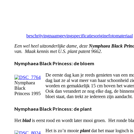
beschrijving
naamgeving
specificaties
origine
fotomateriaal
Een wel heel uitzonderlijke dame, deze
Nymphaea Black Princ
van. Maak kennis met U.S. plant patent 9662.
Nymphaea Black Princess: de bloem
De eerste dag kan je reeds genieten van een m
dag laat ze al wat meer van haar schoonheid zi
Nymphaea
worden en gemakkelijk 15 cm boven het water
Black
Ook dan verandert ze nog elke dag, de binnens
Princess 1995
bloei staat, dan trekt ze iedereen zijn aandac
Nymphaea Black Princess: de plant
Het
blad
is eerst rood en wordt later mooi groen. Het ronde b
Het is zo’n mooie
plant
dat het maar logisch is