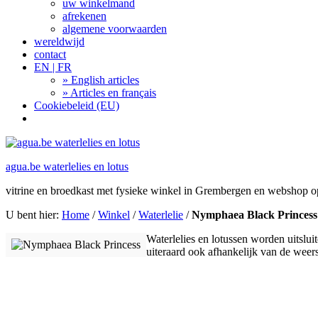
uw winkelmand
afrekenen
algemene voorwaarden
wereldwijd
contact
EN | FR
» English articles
» Articles en français
Cookiebeleid (EU)
Search
agua.be waterlelies en lotus
vitrine en broedkast met fysieke winkel in Grembergen en webshop 
U bent hier:
Home
/
Winkel
/
Waterlelie
/
Nymphaea Black Princess
Waterlelies en lotussen worden uitslui
uiteraard ook afhankelijk van de wee