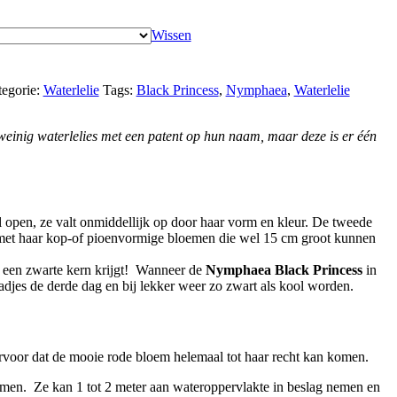
Wissen
tegorie:
Waterlelie
Tags:
Black Princess
,
Nymphaea
,
Waterlelie
weinig waterlelies met een patent op hun naam, maar deze is er één
aal open, ze valt onmiddellijk op door haar vorm en kleur. De tweede
met haar kop-of pioenvormige bloemen die wel 15 cm groot kunnen
e een zwarte kern krijgt! Wanneer de
Nymphaea Black Princess
in
adjes de derde dag en bij lekker weer zo zwart als kool worden.
rvoor dat de mooie rode bloem helemaal tot haar recht kan komen.
 komen. Ze kan 1 tot 2 meter aan wateroppervlakte in beslag nemen en