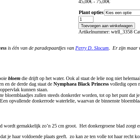
Prijsklasse:
45,00
€
-
75,00
€
45,00€
Plant opties
tot
75,00€
Nymphaea
Black
Toevoegen aan winkelwagen
Princess
Artikelnummer:
wtrll_3358
Ca
aantal
ess
is één van de paradepaardjes van
Perry D. Slocum
. Er zijn maar 
ooie
bloem
die drijft op het water. Ook al staat de lelie nog niet helem
en en de derde dag staat de
Nymphaea Black Princess
volledig open 
oppervlak kunnen staan.
te bloemblaadjes zullen steeds donkerder worden, tot op het punt dat j
ht. Een opvallende donkerrode waterlelie, waarvan de binnenste bloembla
lad wordt gemakkelijk zo’n 25 cm groot. Het donkergroene blad zorgt e
 dat je haar voldoende plaats geeft. zo kan ze ten volle tot haar recht