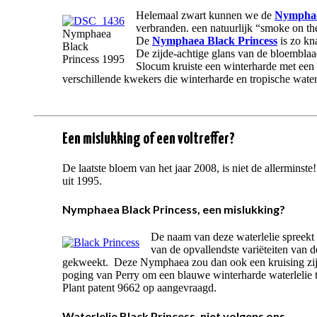
Helemaal zwart kunnen we de
Nymphae
verbranden. een natuurlijk “smoke on the
Nymphaea
De
Nymphaea Black Princess
is zo kn
Black
De zijde-achtige glans van de bloembla
Princess 1995
Slocum kruiste een winterharde met een 
verschillende kwekers die winterharde en tropische wate
Een mislukking of een voltreffer?
De laatste bloem van het jaar 2008, is niet de allermins
uit 1995.
Nymphaea Black Princess, een mislukking?
De naam van deze waterlelie spreekt i
van de opvallendste variëteiten van
gekweekt. Deze Nymphaea zou dan ook een kruising zij
poging van Perry om een blauwe winterharde waterlelie t
Plant patent 9662 op aangevraagd.
Waterlelie Black Princess, niet volgens ons