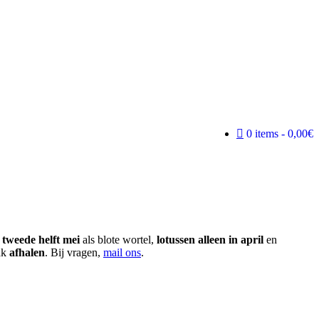
0 items
0,00€
e
tweede helft mei
als blote wortel,
lotussen alleen in april
en
ak
afhalen
. Bij vragen,
mail ons
.