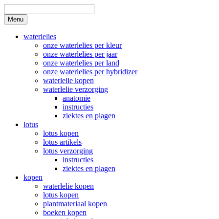
Skip
to
Search
Menu
content
waterlelies
onze waterlelies per kleur
onze waterlelies per jaar
onze waterlelies per land
onze waterlelies per hybridizer
waterlelie kopen
waterlelie verzorging
anatomie
instructies
ziektes en plagen
lotus
lotus kopen
lotus artikels
lotus verzorging
instructies
ziektes en plagen
kopen
waterlelie kopen
lotus kopen
plantmateriaal kopen
boeken kopen