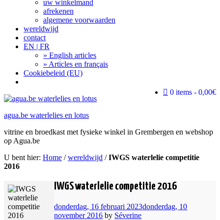
uw winkelmand
afrekenen
algemene voorwaarden
wereldwijd
contact
EN | FR
» English articles
» Articles en français
Cookiebeleid (EU)
Search
0 items
0,00€
agua.be waterlelies en lotus
vitrine en broedkast met fysieke winkel in Grembergen en webshop
op Agua.be
U bent hier:
Home
/
wereldwijd
/
IWGS waterlelie competitie
2016
IWGS waterlelie competitie 2016
donderdag, 16 februari 2023
donderdag, 10
november 2016
by
Séverine