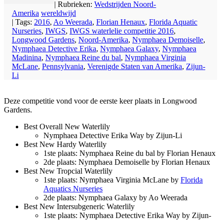
| Rubrieken:
Wedstrijden Noord-
Amerika
wereldwijd
| Tags:
2016
,
Ao Weerada
,
Florian Henaux
,
Florida Aquatic
Nurseries
,
IWGS
,
IWGS waterlelie competitie 2016
,
Longwood Gardens
,
Noord-Amerika
,
Nymphaea Demoiselle
,
Nymphaea Detective Erika
,
Nymphaea Galaxy
,
Nymphaea
Madinina
,
Nymphaea Reine du bal
,
Nymphaea Virginia
McLane
,
Pennsylvania
,
Verenigde Staten van Amerika
,
Zijun-
Li
Deze competitie vond voor de eerste keer plaats in Longwood
Gardens.
Best Overall New Waterlily
Nymphaea Detective Erika Way by Zijun-Li
Best New Hardy Waterlily
1ste plaats: Nymphaea Reine du bal by Florian Henaux
2de plaats: Nymphaea Demoiselle by Florian Henaux
Best New Tropcial Waterlily
1ste plaats: Nymphaea Virginia McLane by
Florida
Aquatics Nurseries
2de plaats: Nymphaea Galaxy by Ao Weerada
Best New Intersubgeneric Waterlily
1ste plaats: Nymphaea Detective Erika Way by Zijun-