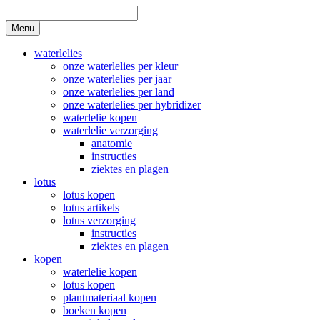
Skip
to
Search
Menu
content
waterlelies
onze waterlelies per kleur
onze waterlelies per jaar
onze waterlelies per land
onze waterlelies per hybridizer
waterlelie kopen
waterlelie verzorging
anatomie
instructies
ziektes en plagen
lotus
lotus kopen
lotus artikels
lotus verzorging
instructies
ziektes en plagen
kopen
waterlelie kopen
lotus kopen
plantmateriaal kopen
boeken kopen