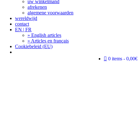
uw winkelmand
afrekenen
algemene voorwaarden
wereldwijd
contact
EN | FR
» English articles
» Articles en français
Cookiebeleid (EU)
Search
0 items
0,00€