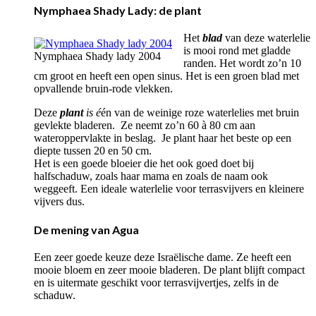
Nymphaea Shady Lady: de plant
Het
blad
van deze waterlelie
is mooi rond met gladde
Nymphaea Shady lady 2004
randen. Het wordt zo’n 10
cm groot en heeft een open sinus. Het is een groen blad met
opvallende bruin-rode vlekken.
Deze
plant
is é
én van de weinige roze waterlelies met bruin
gevlekte bladeren. Ze neemt zo’n 60 à 80 cm aan
wateroppervlakte in beslag. Je plant haar het beste op een
diepte tussen 20 en 50 cm.
Het is een goede bloeier die het ook goed doet bij
halfschaduw, zoals haar mama en zoals de naam ook
weggeeft. Een ideale waterlelie voor terrasvijvers en kleinere
vijvers dus.
De mening van Agua
Een zeer goede keuze deze Israëlische dame. Ze heeft een
mooie bloem en zeer mooie bladeren. De plant blijft compact
en is uitermate geschikt voor terrasvijvertjes, zelfs in de
schaduw.