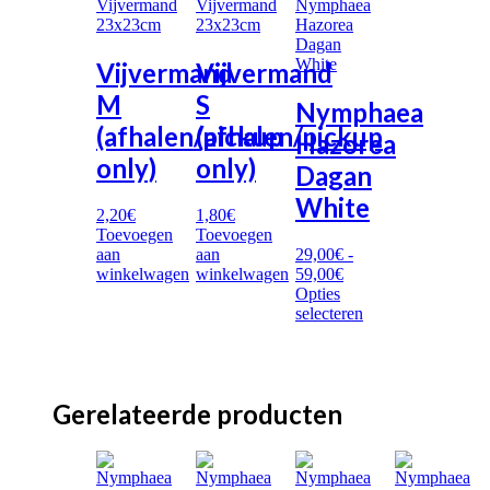
Vijvermand
Vijvermand
M
S
Nymphaea
(afhalen/pickup
(afhalen/pickup
Hazorea
only)
only)
Dagan
White
2,20
€
1,80
€
Toevoegen
Toevoegen
aan
aan
29,00
€
-
Prijsklasse:
winkelwagen
winkelwagen
59,00
€
29,00€
Opties
tot
Dit
selecteren
59,00€
product
heeft
meerdere
variaties.
Gerelateerde producten
Deze
optie
kan
gekozen
worden