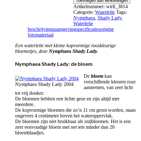
Toevoegen aan winkelwagen
Shady
Artikelnummer:
wtrll_3814
Lady
Categorie:
Waterlelie
Tags:
aantal
Nymphaea
,
Shady Lady
,
Waterlelie
beschrijving
naamgeving
specificaties
origine
fotomateriaal
Een waterlelie met kleine kopvormige rooskleurige
bloemetjes, deze
Nymphaea Shady Lady.
Nymphaea Shady Lady: de bloem
De
bloem
kan
verschillende kleuren roze
Nymphaea Shady Lady 2004
aannemen, van zeer licht
tot vrij donker.
De bloemen hebben een lichte geur en zijn altijd met
meerdere.
De kopvormige bloemen die zo’n 11 cm groot worden, staan
ongeveer 4 centimeter boven het wateroppervlak.
De bloemen zijn niet bruikbaar als snijbloemen. Het is een
zeer eenvoudige bloem met net iets minder dan 20
bloemblaadjes.