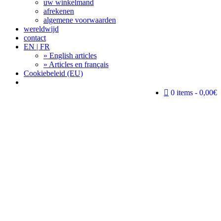
uw winkelmand
afrekenen
algemene voorwaarden
wereldwijd
contact
EN | FR
» English articles
» Articles en français
Cookiebeleid (EU)
Search
0 items
0,00€