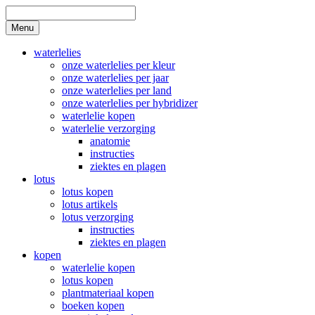
Skip
to
Search
Menu
content
waterlelies
onze waterlelies per kleur
onze waterlelies per jaar
onze waterlelies per land
onze waterlelies per hybridizer
waterlelie kopen
waterlelie verzorging
anatomie
instructies
ziektes en plagen
lotus
lotus kopen
lotus artikels
lotus verzorging
instructies
ziektes en plagen
kopen
waterlelie kopen
lotus kopen
plantmateriaal kopen
boeken kopen