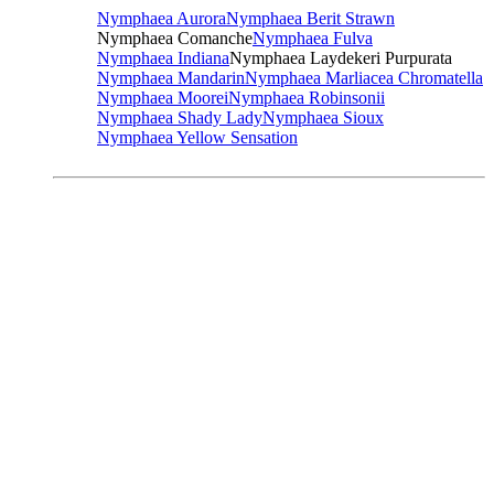
Nymphaea Aurora
Nymphaea Berit Strawn
Nymphaea Comanche
Nymphaea Fulva
Nymphaea Indiana
Nymphaea Laydekeri Purpurata
Nymphaea Mandarin
Nymphaea Marliacea Chromatella
Nymphaea Moorei
Nymphaea Robinsonii
Nymphaea Shady Lady
Nymphaea Sioux
Nymphaea Yellow Sensation