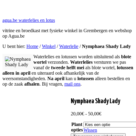
agua.be waterlelies en lotus
vitrine en broedkast met fysieke winkel in Grembergen en webshop
op Agua.be
U bent hier:
Home
/
Winkel
/
Waterlelie
/
Nymphaea Shady Lady
Waterlelies en lotussen worden uitsluitend als
blote
wortel
verzonden.
Waterlelies
versturen we pas
vanaf de
tweede helft mei
als blote wortel,
lotussen
alleen in april
en uiteraard ook afhankelijk van de
weersomstandigheden.
Na april
kan u
lotussen
alleen bestellen en
op de zaak
afhalen
. Bij vragen,
mail ons
.
Nymphaea Shady Lady
Prijsklasse:
20,00
€
-
50,00
€
20,00€
Plant
tot
opties
50,00€
Wissen
Nymphaea