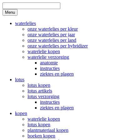
Skip
to
Search
Menu
content
waterlelies
onze waterlelies per kleur
onze waterlelies per jaar
onze waterlelies per land
onze waterlelies per hybridizer
waterlelie kopen
waterlelie verzorging
anatomie
instructies
ziektes en plagen
lotus
lotus kopen
lotus artikels
lotus verzorging
instructies
ziektes en plagen
kopen
waterlelie kopen
lotus kopen
plantmateriaal kopen
boeken kopen