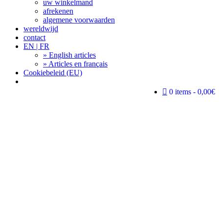
uw winkelmand
afrekenen
algemene voorwaarden
wereldwijd
contact
EN | FR
» English articles
» Articles en français
Cookiebeleid (EU)
Search
0 items
0,00€