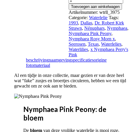
Pink
Toevoegen aan winkelwagen
Peony
Artikelnummer:
wtrll_3975
aantal
Categorie:
Waterlelie
Tags:
1993
,
Dallas
,
Dr. Robert Kirk
Strawn
,
Nénuphars
,
Nymphaea
,
Nymphaea Pink Peony
,
Nymphaea Rosy Morn x
,
Seerosen
,
Texas
,
Waterlelies
,
Waterlilies
,
x Nymphaea Perry's
Pink
beschrijving
naamgeving
specificaties
origine
fotomateriaal
Al een tijdje in onze collectie, maar gezien er van deze heel
wat “fake” zusjes en broertjes circuleren, hebben we een tijd
gewacht om ze ook aan te bieden.
Nymphaea Pink Peony: de
bloem
De
bloem
van deze vrolijke waterlelie is mooi roze.