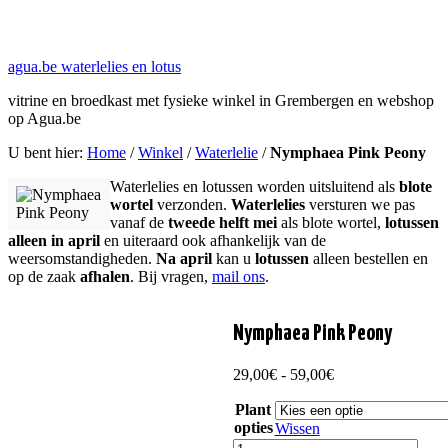
agua.be waterlelies en lotus
vitrine en broedkast met fysieke winkel in Grembergen en webshop
op Agua.be
U bent hier:
Home
/
Winkel
/
Waterlelie
/
Nymphaea Pink Peony
Waterlelies en lotussen worden uitsluitend als
blote
wortel
verzonden.
Waterlelies
versturen we pas
vanaf de
tweede helft mei
als blote wortel,
lotussen
alleen in april
en uiteraard ook afhankelijk van de
weersomstandigheden.
Na april
kan u
lotussen
alleen bestellen en
op de zaak
afhalen
. Bij vragen,
mail ons
.
Nymphaea Pink Peony
Prijsklasse:
29,00
€
-
59,00
€
29,00€
Plant
tot
opties
59,00€
Wissen
Nymphaea