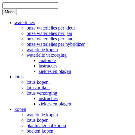
Skip
to
Search
Menu
content
waterlelies
onze waterlelies per kleur
onze waterlelies per jaar
onze waterlelies per land
onze waterlelies per hybridizer
waterlelie kopen
waterlelie verzorging
anatomie
instructies
ziektes en plagen
lotus
lotus kopen
lotus artikels
lotus verzorging
instructies
ziektes en plagen
kopen
waterlelie kopen
lotus kopen
plantmateriaal kopen
boeken kopen