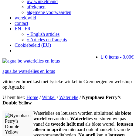
uw winkelmand
afrekenen
algemene voorwaarden
wereldwijd
contact
EN | FR
» English articles
» Articles en français
Cookiebeleid (EU)
Search
0 items
0,00€
agua.be waterlelies en lotus
vitrine en broedkast met fysieke winkel in Grembergen en webshop
op Agua.be
U bent hier:
Home
/
Winkel
/
Waterlelie
/
Nymphaea Perry’s
Double Yellow
Waterlelies en lotussen worden uitsluitend als
blote
wortel
verzonden.
Waterlelies
versturen we pas
vanaf de
tweede helft mei
als blote wortel,
lotussen
alleen in april
en uiteraard ook afhankelijk van de
weersomstandigheden.
Na april
kan u
lotussen