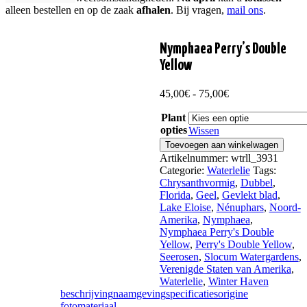
alleen bestellen en op de zaak
afhalen
. Bij vragen,
mail ons
.
Nymphaea Perry’s Double
Yellow
Prijsklasse:
45,00
€
-
75,00
€
45,00€
Plant
tot
opties
75,00€
Wissen
Nymphaea
Toevoegen aan winkelwagen
Perry's
Artikelnummer:
wtrll_3931
Double
Categorie:
Waterlelie
Tags:
Yellow
Chrysanthvormig
,
Dubbel
,
aantal
Florida
,
Geel
,
Gevlekt blad
,
Lake Eloise
,
Nénuphars
,
Noord-
Amerika
,
Nymphaea
,
Nymphaea Perry's Double
Yellow
,
Perry's Double Yellow
,
Seerosen
,
Slocum Watergardens
,
Verenigde Staten van Amerika
,
Waterlelie
,
Winter Haven
beschrijving
naamgeving
specificaties
origine
fotomateriaal