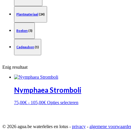
Plantmateriaal
(24)
Boeken
(5)
Cadeaubon
(1)
Enig resultaat
Nymphaea Stromboli
Prijsklasse:
Dit
75,00
€
-
105,00
€
Opties selecteren
75,00€
product
tot
heeft
105,00€
meerdere
variaties.
© 2026 agua.be waterlelies en lotus
-
privacy
-
algemene voorwaarde
Deze