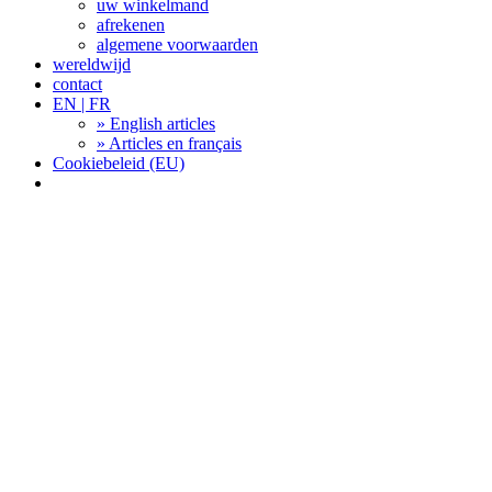
uw winkelmand
afrekenen
algemene voorwaarden
wereldwijd
contact
EN | FR
» English articles
» Articles en français
Cookiebeleid (EU)
Search