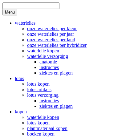
Skip
to
Search
Menu
content
waterlelies
onze waterlelies per kleur
onze waterlelies per jaar
onze waterlelies per land
onze waterlelies per hybridizer
waterlelie kopen
waterlelie verzorging
anatomie
instructies
ziektes en plagen
lotus
lotus kopen
lotus artikels
lotus verzorging
instructies
ziektes en plagen
kopen
waterlelie kopen
lotus kopen
plantmateriaal kopen
boeken kopen