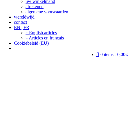
uw winkelmand
afrekenen
algemene voorwaarden
wereldwijd
contact
EN | FR
» English articles
» Articles en français
Cookiebeleid (EU)
Search
0 items
0,00€