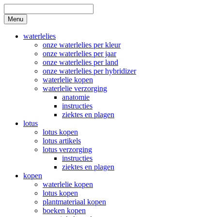
Skip
to
Search
Menu
content
waterlelies
onze waterlelies per kleur
onze waterlelies per jaar
onze waterlelies per land
onze waterlelies per hybridizer
waterlelie kopen
waterlelie verzorging
anatomie
instructies
ziektes en plagen
lotus
lotus kopen
lotus artikels
lotus verzorging
instructies
ziektes en plagen
kopen
waterlelie kopen
lotus kopen
plantmateriaal kopen
boeken kopen