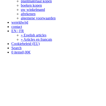
plantmateriaal kopen
boeken kopen
uw winkelmand
afrekenen
algemene voorwaarden
wereldwijd
contact
EN | FR
» English articles
» Articles en français
Cookiebeleid (EU)
Search
0 items
0,00€