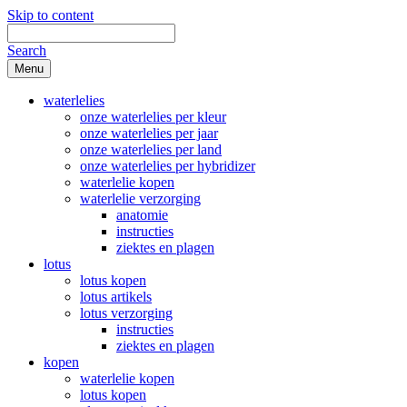
Skip to content
Search
Menu
waterlelies
onze waterlelies per kleur
onze waterlelies per jaar
onze waterlelies per land
onze waterlelies per hybridizer
waterlelie kopen
waterlelie verzorging
anatomie
instructies
ziektes en plagen
lotus
lotus kopen
lotus artikels
lotus verzorging
instructies
ziektes en plagen
kopen
waterlelie kopen
lotus kopen