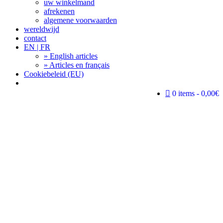
uw winkelmand
afrekenen
algemene voorwaarden
wereldwijd
contact
EN | FR
» English articles
» Articles en français
Cookiebeleid (EU)
Search
0 items
0,00€