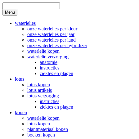
Skip
to
Search
Menu
content
waterlelies
onze waterlelies per kleur
onze waterlelies per jaar
onze waterlelies per land
onze waterlelies per hybridizer
waterlelie kopen
waterlelie verzorging
anatomie
instructies
ziektes en plagen
lotus
lotus kopen
lotus artikels
lotus verzorging
instructies
ziektes en plagen
kopen
waterlelie kopen
lotus kopen
plantmateriaal kopen
boeken kopen