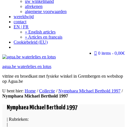
uw winkelmand
afrekenen
algemene voorwaarden
wereldwijd
contact
EN | FR
» English articles
» Articles en français
Cookiebeleid (EU)
Search
0 items
0,00€
agua.be waterlelies en lotus
vitrine en broedkast met fysieke winkel in Grembergen en webshop
op Agua.be
U bent hier:
Home
/
Collectie
/
Nymphaea Michael Berthold 1997
/
Nymphaea Michael Berthold 1997
Nymphaea Michael Berthold 1997
| Rubrieken:
|