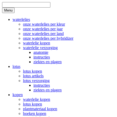
Skip
to
Search
Menu
content
waterlelies
onze waterlelies per kleur
onze waterlelies per jaar
onze waterlelies per land
onze waterlelies per hybridizer
waterlelie kopen
waterlelie verzorging
anatomie
instructies
ziektes en plagen
lotus
lotus kopen
lotus artikels
lotus verzorging
instructies
ziektes en plagen
kopen
waterlelie kopen
lotus kopen
plantmateriaal kopen
boeken kopen