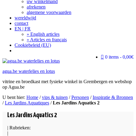
uw winkelmand
afrekenen
algemene voorwaarden
wereldwijd
contact
EN | FR
» English articles
» Articles en français
Cookiebeleid (EU)
Search
0 items
0,00€
agua.be waterlelies en lotus
vitrine en broedkast met fysieke winkel in Grembergen en webshop
op Agua.be
U bent hier:
Home
/
vips & tuinen
/
Personen
/
Inspiratie & Bronnen
/
Les Jardins Aquatiques
/
Les Jardins Aquatics 2
Les Jardins Aquatics 2
| Rubrieken:
|