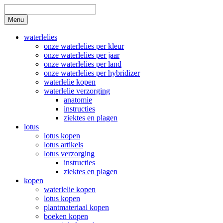
Skip
to
Search
Menu
content
waterlelies
onze waterlelies per kleur
onze waterlelies per jaar
onze waterlelies per land
onze waterlelies per hybridizer
waterlelie kopen
waterlelie verzorging
anatomie
instructies
ziektes en plagen
lotus
lotus kopen
lotus artikels
lotus verzorging
instructies
ziektes en plagen
kopen
waterlelie kopen
lotus kopen
plantmateriaal kopen
boeken kopen