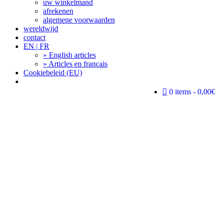
uw winkelmand
afrekenen
algemene voorwaarden
wereldwijd
contact
EN | FR
» English articles
» Articles en français
Cookiebeleid (EU)
Search
0 items
0,00€