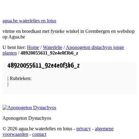
agua.be waterlelies en lotus
vitrine en broedkast met fysieke winkel in Grembergen en webshop
op Agua.be
U bent hier:
Home
/
Waterlelie
/
Aponogeton distachyos jonge
planten
/
48920055611_92e4e0f3b6_z
48920055611_92e4e0f3b6_z
| Rubrieken:
|
Aponogeton Dystachyos
© 2026 agua.be waterlelies en lotus
-
privacy
-
algemene
voorwaarden
-
contact