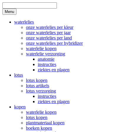
Skip
to
Search
Menu
content
waterlelies
onze waterlelies per kleur
onze waterlelies per jaar
onze waterlelies per land
onze waterlelies per hybridizer
waterlelie kopen
waterlelie verzorging
anatomie
instructies
ziektes en plagen
lotus
lotus kopen
lotus artikels
lotus verzorging
instructies
ziektes en plagen
kopen
waterlelie kopen
lotus kopen
plantmateriaal kopen
boeken kopen